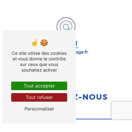
E-mail
bries@bries-forage.fr
Ce site utilise des cookies
et vous donne le contrôle
sur ceux que vous
souhaitez activer
Tout accepter
CONTACTEZ-NOUS
Tout refuser
Personnaliser