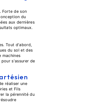
e. Forte de son
 conception du
rmées aux dernières
sultats optimaux.
es. Tout d'abord,
ues du sol et des
de machines
s pour s'assurer de
 artésien
de réaliser une
ies et Fils
rer la pérennité du
 résoudre