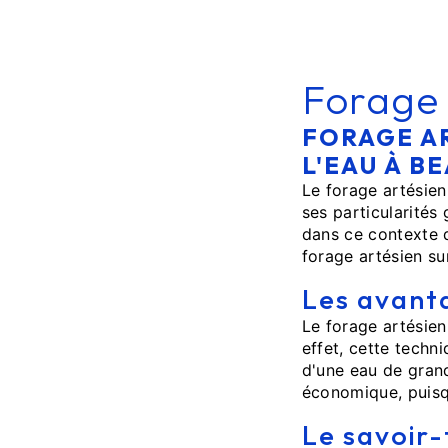
Forage 
FORAGE AR
L'EAU À B
Le forage artésien
ses particularités 
dans ce contexte q
forage artésien su
Les avanta
Le forage artésie
effet, cette techn
d'une eau de grand
économique, puisqu
Le savoir-