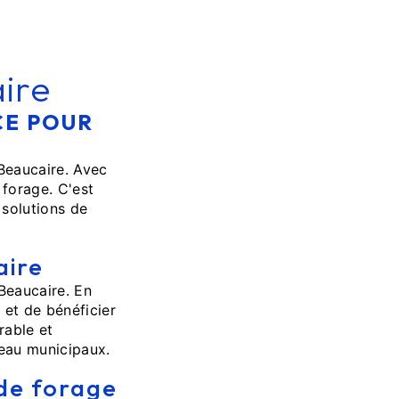
ire
CE POUR
 Beaucaire. Avec
 forage. C'est
 solutions de
aire
Beaucaire. En
 et de bénéficier
rable et
'eau municipaux.
 de forage