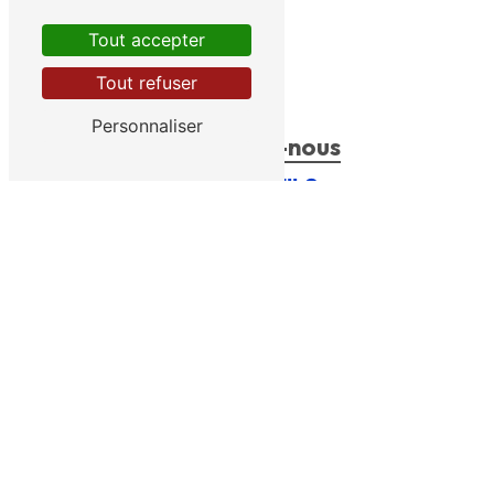
Tout accepter
Tout refuser
Personnaliser
Contactez-nous
BRIES ET FILS
1009 Chem. de la Sorguette
84170 Monteux
04 90 66 21 67
bries@bries-forage.fr
Plan du site
Accueil
Nous contacter
Nos prestations
Nos forages